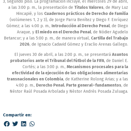
3, segundo piso. La programación incluye, el miércoles 29 de abril,
a las 3:00 p. m., la presentación de
Títulos Valores
, de Mary Luz
Hincapié, y los
Cuadernos prácticos de Derecho de Familia
(volúmenes 1, 2 y 3), de Jorge Parra Benítez y Diego F. Enríquez
Gómez; a las 4:00 p. m.,
Introducción al Derecho Penal
, de Diego
Araque, y
El miedo en el Derecho Penal
, de Nódier Agudelo
Betancur; y a las 5:00 p. m., de manera virtual,
Cartilla del Trabajo
2026
, de Ignacio Cadavid Gómez y Eraclio Arenas Gallego.
El jueves 30 de abril, a las 2:00 p. m., se presentará
Asuntos
probatorios ante el Tribunal del Fútbol de la FIFA
, de Daniel E.
Cortés; a las 3:00 p. m.,
Mecanismos procesales para la
efectividad de la ejecución de las obligaciones alimentarias
transnacionales en Colombia
, de Katherine Rolong Arias; y a las
4:00 p. m.,
Derecho Penal. Parte general–fundamentos
, de
Néstor Raúl Posada Arbolada y Néstor Andrés Posada Zuluaga.
Compartir en: