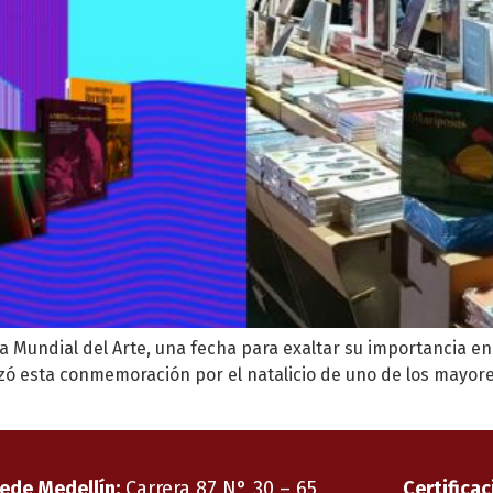
 Día Mundial del Arte, una fecha para exaltar su importancia 
izó esta conmemoración por el natalicio de uno de los mayor
ede Medellín:
Carrera 87 N° 30 – 65,
Certificac