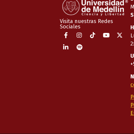
M
S
Visita nuestras Redes
Sociales
H
L
2
U
+
N
c
P
P
E