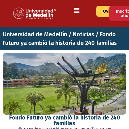
UVirtual
Inscrí
aho
Universidad de Medellín
/
Noticias
/
Fondo
Futuro ya cambió la historia de 240 familias
Fondo Futuro ya cambió la historia de 240
familias