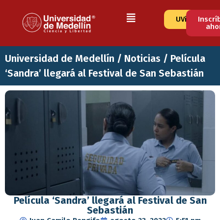
UVirtual
Inscrí
aho
Universidad de Medellín
/
Noticias
/
Película
‘Sandra’ llegará al Festival de San Sebastián
Película ‘Sandra’ llegará al Festival de San
Sebastián