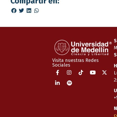
Compartir en:
S
M
S
Visita nuestras Redes
Sociales
H
L
2
U
+
N
c