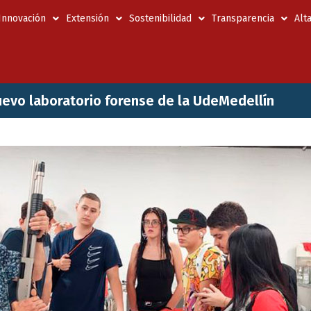
 Innovación
Extensión
Sostenibilidad
Transparencia
Alt
nuevo laboratorio forense de la UdeMedellín