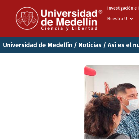
Investigación e
Nuestra U
Universidad de Medellín
/
Noticias
/
Así es el 