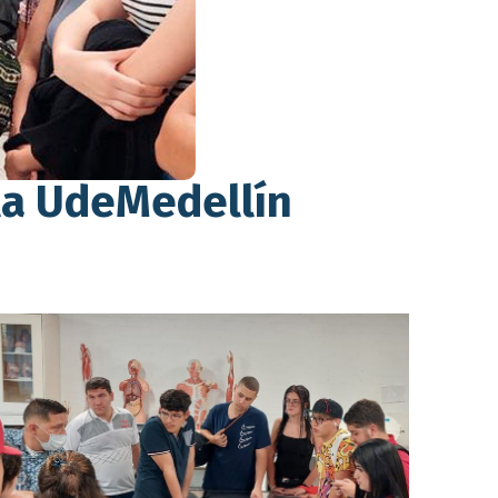
 la UdeMedellín