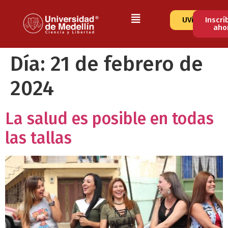
UVirtual
Inscrí
aho
Día:
21 de febrero de
2024
La salud es posible en todas
las tallas