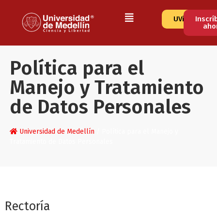
UVirtual
Inscrí
aho
Política para el
Manejo y Tratamiento
de Datos Personales
Universidad de Medellín
/
Política para el Manejo y
Tratamiento de Datos Personales
Rectoría