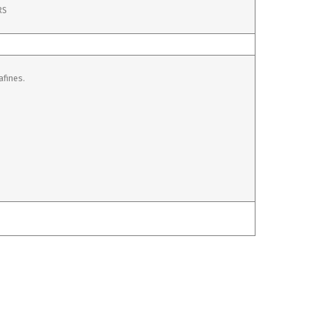
RS
afines.