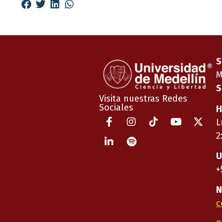
S
M
S
Visita nuestras Redes
Sociales
H
L
2
U
+
N
c