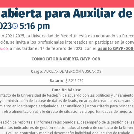
abierta para Auxiliar d
2023
5:16 pm
o 2021-2025, la Universidad de Medellín está estructurando su Direcci
ión, se invita a los profesionales interesados en participar en la convo
u.co
, a más tardar el 17 de febrero de 2023 con el
asunto CMYP-008
CONVOCATORIA ABIERTA CMYP-008
Cargo:
AUXILIAR DE ATENCIÓN A USUARIOS
Salario:
$ 2.216.070
Función básica:
ontacto de la Universidad de Medellín, de acuerdo con las políticas y lineamie
y administración de la base de datos de leads, en aras de crear lazos cercanos 
ento en los tiempos estipulados, ser analítico(a) y con criterio para brindar r
retro alimentación al jefe directo de situaciones u oportunidades de mejora.
reación de reportes e informes relacionados al desempeño de la gestión de le
cutar los indicadores de gestión relacionados al centro de contacto de la Univer
– Evaluar, controlar y medir el desempeño individual y del equipo de trabajo.