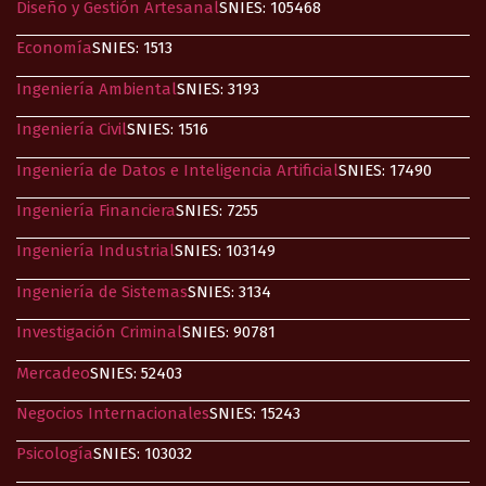
Diseño y Gestión Artesanal
SNIES: 105468
Economía​
SNIES: 1513
Ingeniería Ambiental
SNIES: 3193
Ingeniería Civil
SNIES: 1516
Ingeniería de Datos e Inteligencia Artificial
SNIES: 17490
Ingeniería Financiera
SNIES: 7255
Ingeniería Industrial​
SNIES: 103149
Ingeniería de Sistemas
SNIES: 3134
Investigación Criminal
SNIES: 90781
Mercadeo
SNIES: 52403
Negocios Internacionales
SNIES: 15243
Psicología
SNIES: 103032