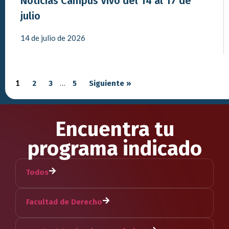
Noticias Campus Vivo del 14 al 17 de
julio
14 de julio de 2026
1
2
3
…
5
Siguiente »
Encuentra tu
programa indicado
Todos
Facultad de Derecho